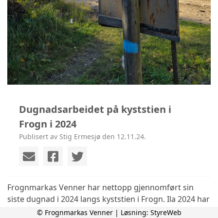
Dugnadsarbeidet på kyststien i
Frogn i 2024
Publisert av Stig Ermesjø den 12.11.24.
Frognmarkas Venner har nettopp gjennomført sin
siste dugnad i 2024 langs kyststien i Frogn. Ila 2024 har
det blitt ryddet, merket og skiltet en kyststi trasé fra
© Frognmarkas Venner | Løsning:
StyreWeb